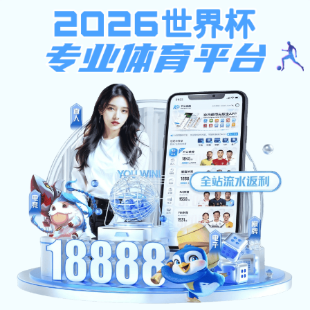
注册入口
九游会
APP与网页版入口｜畅
享全球体育赛事与数据服务
欢迎访问
九游会
，提供全面覆盖足球、篮球、
电竞等项目的赛事资讯与数据内容， 支持
APP
下载
与
网页使用
，每日同步更新千场比赛，聚
焦热门体育内容， 助您轻松获取赛事动态，掌
握比赛节奏。
手机App
网页版