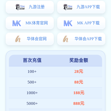
克雷桑作为一名优秀的运动员，在本赛季中展现了出
色的竞技状态，荣获直播吧最佳奖杯，这是对他卓越
表现的最好认可。本篇文章将从四个方面对克雷桑的
成就进行详细阐述，包括他的个人技术特点、在赛场
上的突出表现、团队合作的重要性以及未来发展潜
力。通过对这些方面的分析，我们能够更全面地理解
克雷桑何以能够三度当选并赢得如此重要的奖项。此
外，本文还将总结他的成功经验和面临的挑战，以期
为广大的体育爱好者提供借鉴与启发。
1、第一个小标题
克雷桑在技战术层面上具有极强的个人能力。他灵活