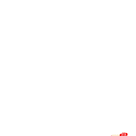
上一篇：
尤文图斯公布意甲大名单伊尔迪兹…
下一篇：
中超最新积分榜分析蓉城稳居榜首
延伸阅读