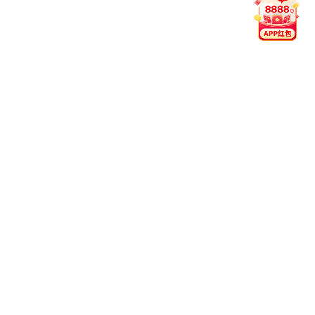
文班回应爱德华兹挑战勇敢放马过来期待
本文将围绕“文班回应爱德华兹挑战勇敢放马过来期待更多次
封盖对...
2026-05-17