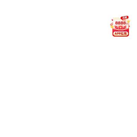
页面加载
0.21s
平均加载时间
日活跃用户
56K