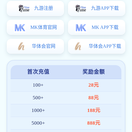
协议适用中华人民共和国法律。如用户使用服务过程中产生
纠纷，应向平台所在地法院提起诉讼。
八、联系方式
如对本协议有疑问或建议，欢迎通过以下方式与我们联系：
Email：support@bling-9games.com
荣誉与成就
九游会 在多个国际赛事科技平台评比中脱颖而出，持续提升
安全性与观赛体验。