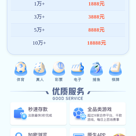
亚洲体育服务平台大奖
2022 年度综合类数字体育平台荣誉奖项，肯定平台服务能
力。