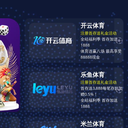
注册入口
精选
托尼帕克盛赞文班亚马称其为当今NBA最强天
才球员
2026-08-04
5 次阅读